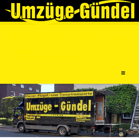
IHR PARTNER RUND
HOTLINE
UM DEN UMZUG
+49 (0) 151 14 26 54 40
E-MAIL
info@umzuege-guendel.de